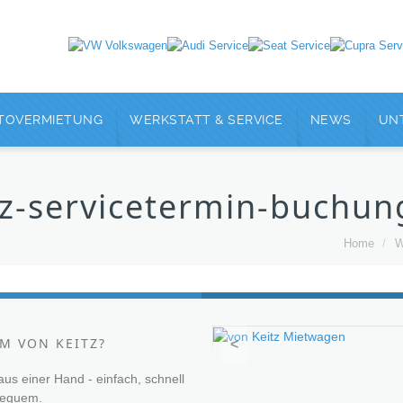
TOVERMIETUNG
WERKSTATT & SERVICE
NEWS
UN
tz-servicetermin-buchu
Home
/
W
M VON KEITZ?
<
 aus einer Hand - einfach, schnell
bequem.