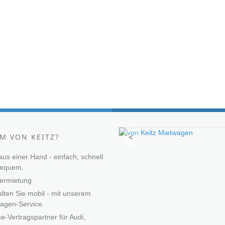
M VON KEITZ?
<
 aus einer Hand - einfach, schnell
bequem.
ermietung
alten Sie mobil - mit unserem
agen-Service.
ce-Vertragspartner für Audi,