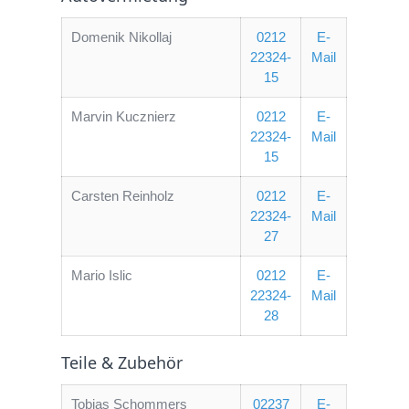
Domenik Nikollaj
0212
E-
22324-
Mail
15
Marvin Kucznierz
0212
E-
22324-
Mail
15
Carsten Reinholz
0212
E-
22324-
Mail
27
Mario Islic
0212
E-
22324-
Mail
28
Teile & Zubehör
Tobias Schommers
02237
E-