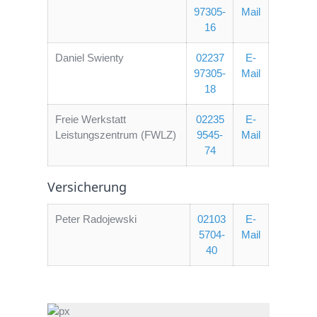
97305-
Mail
16
Daniel Swienty
02237
E-
97305-
Mail
18
Freie Werkstatt
02235
E-
Leistungszentrum (FWLZ)
9545-
Mail
74
Versicherung
Peter Radojewski
02103
E-
5704-
Mail
40