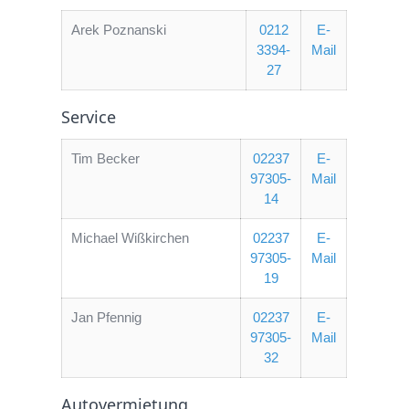
Arek Poznanski
0212
E-
3394-
Mail
27
Service
Tim Becker
02237
E-
97305-
Mail
14
Michael Wißkirchen
02237
E-
97305-
Mail
19
Jan Pfennig
02237
E-
97305-
Mail
32
Autovermietung