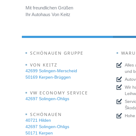
Mit freundlichen Grüßen
Ihr Autohaus Von Keitz
SCHÖNAUEN GRUPPE
WARU
VON KEITZ
Alles
42699 Solingen-Merscheid
und 
50169 Kerpen-Brüggen
Autov
Wir h
VW ECONOMY SERVICE
Leihw
42697 Solingen-Ohligs
Servi
Škod
SCHÖNAUEN
Hohe 
40721 Hilden
42697 Solingen-Ohligs
50171 Kerpen