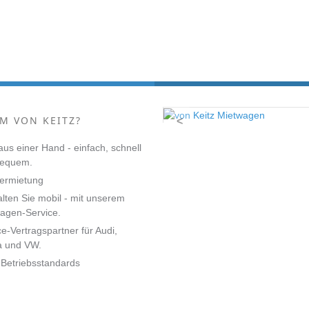
M VON KEITZ?
<
 aus einer Hand - einfach, schnell
bequem.
ermietung
alten Sie mobil - mit unserem
agen-Service.
ce-Vertragspartner für Audi,
a und VW.
Betriebsstandards