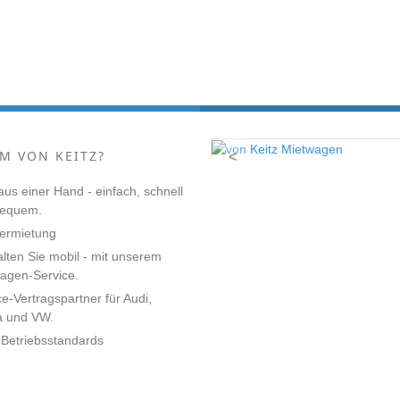
M VON KEITZ?
<
 aus einer Hand - einfach, schnell
bequem.
ermietung
alten Sie mobil - mit unserem
agen-Service.
ce-Vertragspartner für Audi,
a und VW.
Betriebsstandards