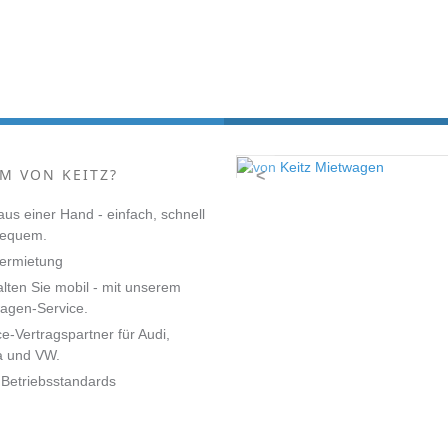
M VON KEITZ?
<
 aus einer Hand - einfach, schnell
bequem.
ermietung
alten Sie mobil - mit unserem
agen-Service.
ce-Vertragspartner für Audi,
a und VW.
Betriebsstandards