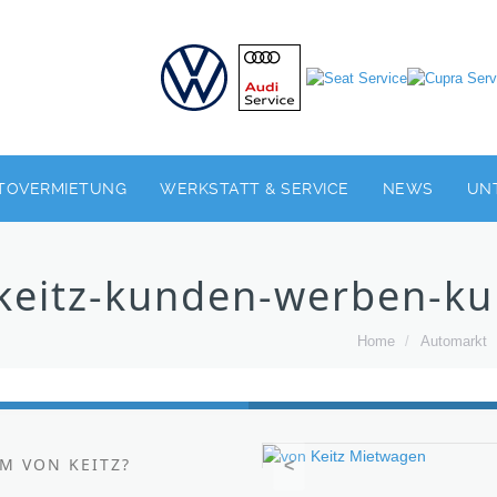
TOVERMIETUNG
WERKSTATT & SERVICE
NEWS
UN
keitz-kunden-werben-k
Home
/
Automarkt
M VON KEITZ?
<